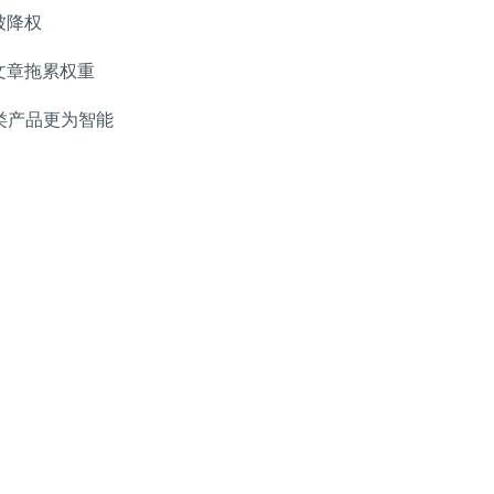
被降权
文章拖累权重
同类产品更为智能
。