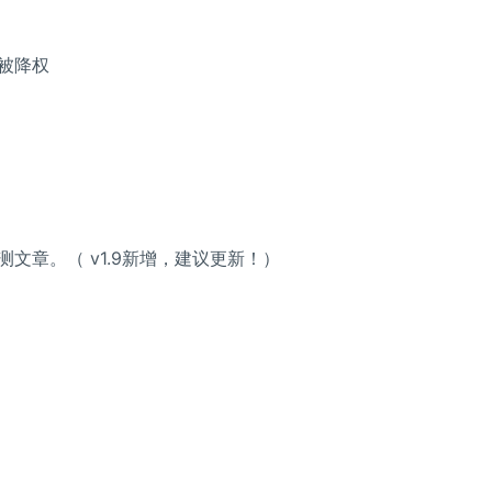
被降权
。
文章。（ v1.9新增，建议更新！）