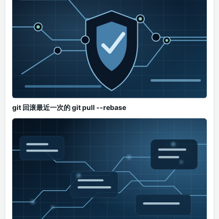
git 回滚最近一次的 git pull --rebase