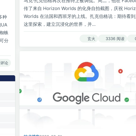
马克·扎克伯格再次在推特上被调侃。周二，他在 Facebo
传了来自 Horizon Worlds 的化身自拍截图，庆祝 Horiz
Worlds 在法国和西班牙的上线。扎克伯格说：期待看
多种
这里探索，建立沉浸化的世界，并...
UA
蜘蛛
玄火
3336 阅读
可分
 评论