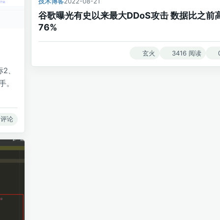
技术博客
2022-08-21
谷歌曝光有史以来最大DDoS攻击 数据比之前
76%
玄火
3416 阅读
标2、
手。
 评论