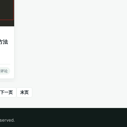
用方法
 评论
下一页
末页
served.