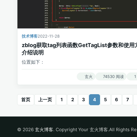
技术博客
2022-11-28
zblog获取tag列表函数GetTagList参数和使
介绍说明
位置如下：
玄火
74530 阅读
1
首页
上一页
1
2
3
4
5
6
7
© 2026
玄火博客
. Copyright Your 玄火博客.All Rights Re