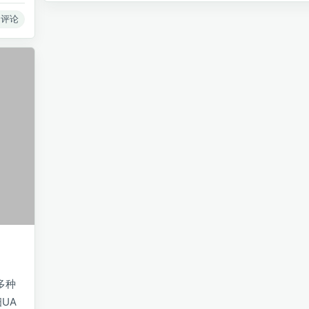
 评论
多种
UA